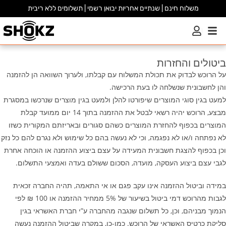
משלוח חינם | שנתיים אחריות יבואן רשמי | תשלומים ללא ריבית
ביטולים והחזרות
על הרוכש לבדוק את תכולת המשלוח עם קבלתו, ולערוך השוואה הן להזמנה
והן לחשבונית שנשלחה לו בעת הרכישה.
למעט בגין סוגי המוצרים שיפורטו להלן ולמעט בגין מוצרים שנרכשו במסגרת
מבצע, הרוכש יהיה רשאי לבטל את ההזמנה בתוך 14 יום ממועד קבלת
המוצרים בכפוף להחזרת המוצרים כשהם סגורים ובאריזתם המקורית כשזו
לא נפתחה ו/או לא נפגמה, וכי לא נעשה בהם כל שימוש ולא נגרם להם כל נזק
וכן בכפוף להצגת חשבונית המעידה על עצם ביצוע ההזמנה או הוכחה אחרת
לגבי עצם ביצוע העסקה, מועדה, הסכום ששולם בעדה ואמצעי התשלום.
במידה וביטול ההזמנה אינו עקב פגם או אי התאמה, תהיה החברה זכאית
לגבות מהרוכש דמי ביטול בשיעור של 5% ממחיר ההזמנה או 100 ₪ לפי
הנמוך מבניהם, וכן, כל תשלום שנגבה מהחברה ע”י חברת האשראי בגין
סליקת כרטיס האשראי של הרוכש. כמו-כן, במקרה שביטול ההזמנה נעשה