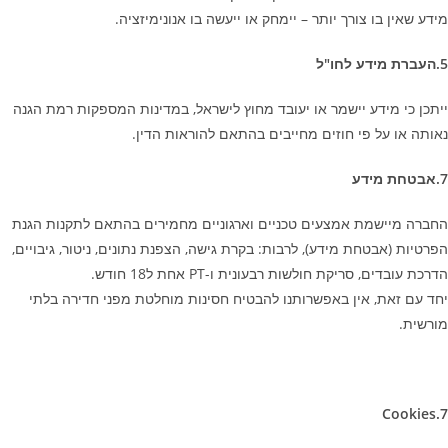
מידע שאין בו צורך יותר – יימחק או ייעשה בו אנונימיזציה.
5.
העברת מידע לחו"ל
ייתכן כי מידע יישמר או יעובד מחוץ לישראל, במדינות המספקות רמת הגנה
נאותה או על פי חוזים מחייבים בהתאם להוראות הדין.
7.
אבטחת מידע
החברה מיישמת אמצעים טכניים וארגוניים מחמירים בהתאם לתקנות הגנת
הפרטיות (אבטחת מידע), לרבות: בקרת גישה, הצפנת נתונים, ניטור, גיבויים,
הדרכת עובדים, סריקת חולשות רבעונית ו-
PT
אחת ל18 חודש.
יחד עם זאת, אין באפשרותנו להבטיח חסינות מוחלטת מפני חדירה בלתי
מורשית.
Cookies.7