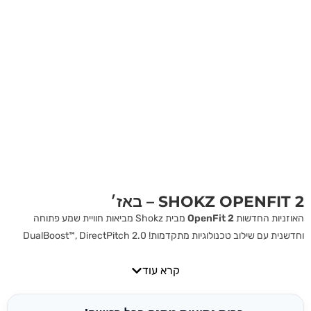
SHOKZ OPENFIT 2 – באז׳
האוזניות החדשות
OpenFit 2
מבית Shokz מביאות חוויית שמע פתוחה
וחדשנית עם שילוב טכנולוגיות מתקדמות! DualBoost™, DirectPitch 2.0
ותמיכה ב־Dolby Audio. עיצוב קליל, סוללה עוצמתית וקישוריות חכמה
קרא עוד
מבטיחים שימוש נוח לאורך כל היום – באימון, בעבודה או בנסיעות.