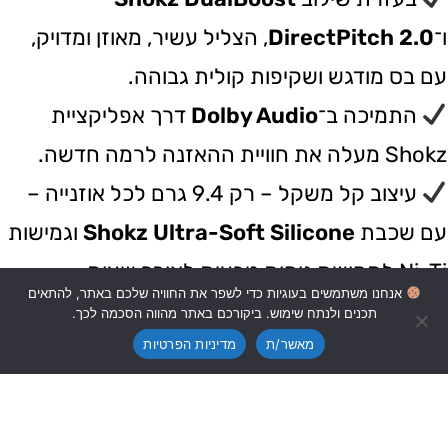
ו־
DirectPitch 2.0
, הצליל עשיר, מאוזן ומדויק,
עם בס מודגש ושקיפות קולית גבוהה.
התמיכה ב־
Dolby Audio
דרך אפליקציית
Shokz מעלה את חוויית ההאזנה לרמה חדשה.
עיצוב קל משקל – רק 9.4 גרם לכל אוזנייה –
עם שכבת
Shokz Ultra-Soft Silicone
וגמישות
Ni-Ti לתחושת נוחות טבעית לאורך שעות.
0
אנחנו משתמשים בעוגיות כדי לשפר את החוויה שלכם באתר, להתאים
חיבור
Bluetooth 5.4
עם
MultiPoint
תכנים ולנתח שימוש. ביקורכם באתר מהווה הסכמה לכך.
מאשר/ת
מדיניות הפרטיות
מאפשר מעבר חכם בין שני מכשירים, כולל טעינה
אלחוטית ונוריות חיווי.
הסוללה מחזיקה עד 11 שעות האזנה, ועד 48